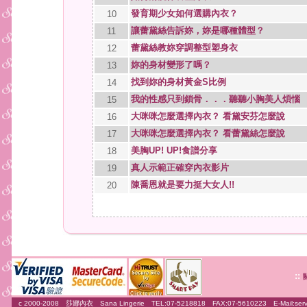
發育期少女如何選購內衣？
10
讓蕾黛絲告訴妳，妳是哪種體型？
11
蕾黛絲教妳穿調整型塑身衣
12
妳的身材變形了嗎？
13
找到妳的身材黃金S比例
14
我的性感只到鎖骨．．．聽聽小胸美人煩惱
15
大咪咪怎麼選擇內衣？ 看黛安芬怎麼說
16
大咪咪怎麼選擇內衣？ 看蕾黛絲怎麼說
17
美胸UP! UP!食譜分享
18
真人示範正確穿內衣影片
19
陳喬恩就是要力挺大女人!!
20
::
c 2000-2008 莎娜內衣 Sana Lingerie TEL:07-5218818 FAX:07-5610223 E-Mail:
ser