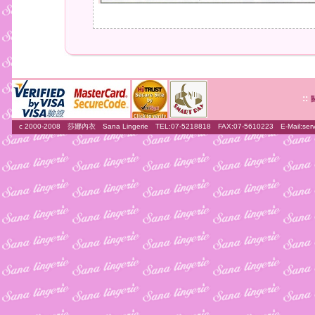
::
c 2000-2008 莎娜內衣 Sana Lingerie TEL:07-5218818 FAX:07-5610223 E-Mail:
ser