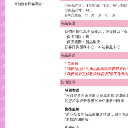
目前沒有問卷調查!!
◎商品內容：【華歌爾】伴蒂小褲*5件(顏
◎商品尺寸： M, L
◎商品顏色：白．綠．膚．粉．黃
商品保證
我們所提供為全新產品，並提供以下保
- 保固期限：無
- 保固範圍：新品瑕疵
顧客諮詢服務中心：本站客服中心
商品運送
* 免運費。
* 我們所提供的產品配送區域僅限於
* 我們將於完成收款確認後7個工作
其他說明
發票寄送
*索取發票將會在廠商完成出貨後10個
如您於索取發票後20天仍未收到發票，
售後服務
*若商品發生新品瑕疵之情形，您可申
*退貨詳細辦法。