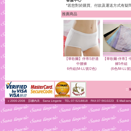
客服中心
*若您對於購買、付款及運送方式有疑
推薦商品
【華歌爾】伴蒂S舒適
【華歌爾-伴蒂】
中腰褲
褲5件組
6件組(M-LL號/2色)
(6色/M-LL號
::
c 2000-2008 莎娜內衣 Sana Lingerie TEL:07-5218818 FAX:07-5610223 E-Mail:
ser