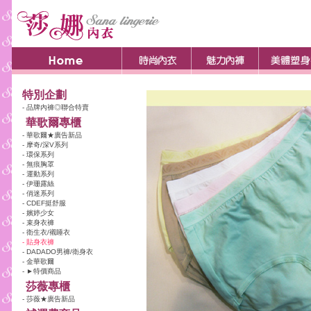
特別企劃
- 品牌內褲◎聯合特賣
華歌爾專櫃
- 華歌爾★廣告新品
- 摩奇/深V系列
- 環保系列
- 無痕胸罩
- 運動系列
- 伊珊露絲
- 俏迷系列
- CDEF挺舒服
- 嬪婷少女
- 束身衣褲
- 衛生衣/襯睡衣
- 貼身衣褲
- DADADO男褲/衛身衣
- 金華歌爾
- ►特價商品
莎薇專櫃
- 莎薇★廣告新品