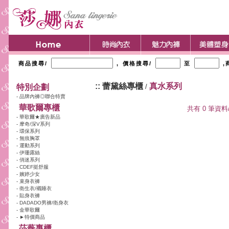
商品搜尋/
, 價格搜尋/
至
,
:: 蕾黛絲專櫃
真水系列
特別企劃
/
- 品牌內褲◎聯合特賣
華歌爾專櫃
共有 0 筆資料/每
- 華歌爾★廣告新品
- 摩奇/深V系列
- 環保系列
- 無痕胸罩
- 運動系列
- 伊珊露絲
- 俏迷系列
- CDEF挺舒服
- 嬪婷少女
- 束身衣褲
- 衛生衣/襯睡衣
- 貼身衣褲
- DADADO男褲/衛身衣
- 金華歌爾
- ►特價商品
莎薇專櫃